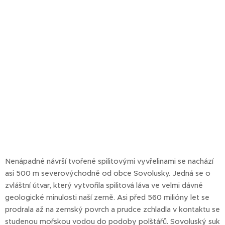
Nenápadné návrší tvořené spilitovými vyvřelinami se nachází
asi 500 m severovýchodně od obce Sovolusky. Jedná se o
zvláštní útvar, který vytvořila spilitová láva ve velmi dávné
geologické minulosti naší země. Asi před 560 milióny let se
prodrala až na zemský povrch a prudce zchladla v kontaktu se
studenou mořskou vodou do podoby polštářů. Sovoluský suk