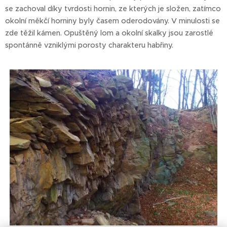
se zachoval díky tvrdosti hornin, ze kterých je složen, zatímco
okolní měkčí horniny byly časem oderodovány. V minulosti se
zde těžil kámen. Opuštěný lom a okolní skalky jsou zarostlé
spontánně vzniklými porosty charakteru habřiny.