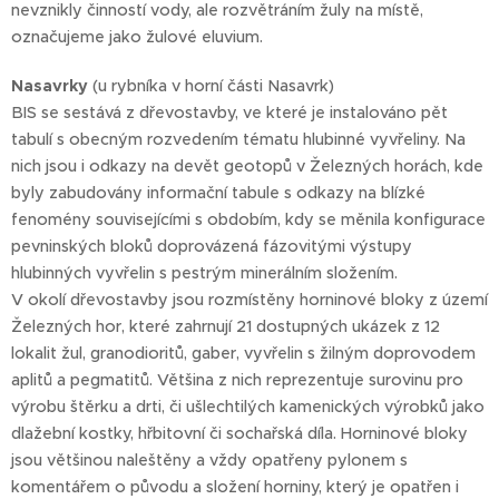
nevznikly činností vody, ale rozvětráním žuly na místě,
označujeme jako žulové eluvium.
Nasavrky
(u rybníka v horní části Nasavrk)
BIS se sestává z dřevostavby, ve které je instalováno pět
tabulí s obecným rozvedením tématu hlubinné vyvřeliny. Na
nich jsou i odkazy na devět geotopů v Železných horách, kde
byly zabudovány informační tabule s odkazy na blízké
fenomény souvisejícími s obdobím, kdy se měnila konfigurace
pevninských bloků doprovázená fázovitými výstupy
hlubinných vyvřelin s pestrým minerálním složením.
V okolí dřevostavby jsou rozmístěny horninové bloky z území
Železných hor, které zahrnují 21 dostupných ukázek z 12
lokalit žul, granodioritů, gaber, vyvřelin s žilným doprovodem
aplitů a pegmatitů. Většina z nich reprezentuje surovinu pro
výrobu štěrku a drti, či ušlechtilých kamenických výrobků jako
dlažební kostky, hřbitovní či sochařská díla. Horninové bloky
jsou většinou naleštěny a vždy opatřeny pylonem s
komentářem o původu a složení horniny, který je opatřen i