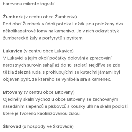
barevnou mikrofotografií.
Žumberk
(v centru obce Žumberka)
Pod obcí Žumberk v údolí potoka Ležák jsou položeny dva
několikapatrové lomy na kamenivo. Je v nich odkryt styk
žumberecké žuly a porfyrytů s pyritem.
Lukavice
(v centru obce Lukavice)
V Lukavici a jejím okolí počátky dolování a zpracování
nerostných surovin sahají až do 16. století. Nejdříve se zde
těžila železná ruda, s prohlubujícími se kutacími jámami byl
objeven pyrit, ze kterého se vyráběla síra a kamenec.
Bítovany
(v centru obce Bítovany)
Ojedinělý skalní výchoz u obce Bítovany, se zachovaným
nasedáním slepenců a pískovců s kousky uhlí na skalní podloží,
které je tvořeno kaolinizovanou žulou.
Škrovád
(u hospody ve Škrovádě)