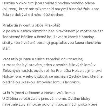
Horniny v okolí Srní jsou součástí bochníkovitého tělesa
(plutonu), které místní kameníci nazývali hlinecká žula. Tato
žula se dobývá od roku 1902 dodnes.
Mrákotín
(v centru obce Mrákotín)
V polích a lesních remízcích nad Mrákotínem je možné nalézt
šedočerné břidlice a černé houževnaté křemité horniny -
silicity, které vzácně obsahují graptolitovou faunu silurského
stáří.
Prosetín
(v lomu u silnice západně od Prosetína)
U Prosetína byl otevřen jeden z prvních žulových lomů v
Železných horách, podle rolníka Františka Holce se jmenoval
Holcův lom. V jeho blízkosti se nachází i Zachův lom, který je
ojedinělou ukázkou jámového lomu s lanovkou.
Ctětín
(mezi Ctětínem a Novou Vsí u lomu)
U Ctětína se těží žula v jámovém lomě. Ovlálné bloky
navětralé žuly a mocné polohy hrubozrnných písků, které