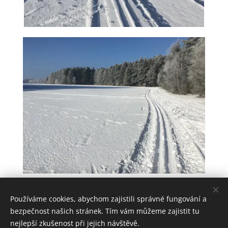
Share
Používáme cookies, abychom zajistili správné fungování a
bezpečnost našich stránek. Tím vám můžeme zajistit tu
nejlepší zkušenost při jejich návštěvě.