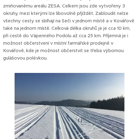
zmiňovanému areálu ZESA. Celkem jsou zde vytvořeny 3
okruhy, mezi kterými lze libovolně přjíždět. Zabloudit nelze
všechny cesty se sbíhají na Seči v jednom místě a v Kovářově
také na jednom místě. Celková délka okruhů je je cca 10 km,
při cestě do Vápenného Podolu až cca 25 km. Příjemná je i
možnost občerstvení v místní farmářské prodejně v
Kovářově, kde je možnost občerstvit se třeba výbornou
gulášovou polévkou.