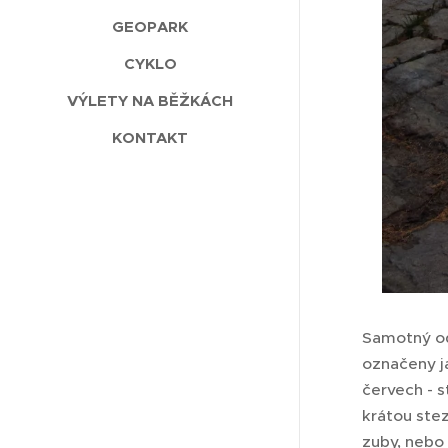
GEOPARK
CYKLO
VÝLETY NA BĚŽKÁCH
KONTAKT
Samotný odk
označeny ja
červech - s
krátou stez
zuby, nebo 