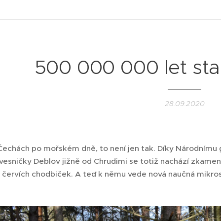
500 000 000 let st
28.09.2020
v Čechách po mořském dně, to není jen tak. Díky Národnímu
vesničky Deblov jižně od Chrudimi se totiž nachází zkameně
červích chodbiček. A teď k němu vede nová naučná mikro