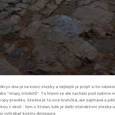
ryv dna je na konci stezky a nejlepší je projít si ho násl
ko "stopy trilobitů". To hlavní se ale nachází pod našima 
topy pravěku. Stezka je to sice kratičká, ale zajímavá a pěk
kou v okolí - lom u Stolan, kde je další interaktivní stezk
si vyhrabat kostru dinosaura.