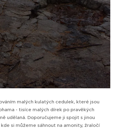
edováním malých kulatých cedulek, které jsou
nohama - tisíce malých dírek po pravěkých
ně udělaná. Doporučujeme ji spojit s jinou
a a kde si můžeme sáhnout na amonity, žraločí