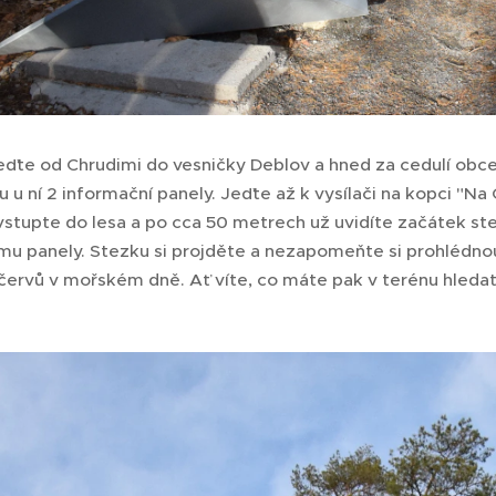
ďte od Chrudimi do vesničky Deblov a hned za cedulí obc
u u ní 2 informační panely. Jeďte až k vysílači na kopci "Na
vstupte do lesa a po cca 50 metrech už uvidíte začátek s
u panely. Stezku si projděte a nezapomeňte si prohlédnout
červů v mořském dně. Ať víte, co máte pak v terénu hledat