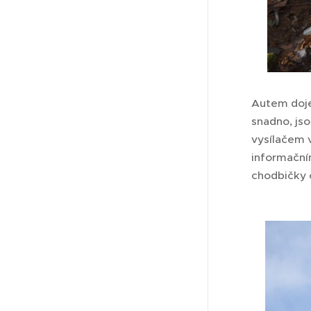
Autem doje
snadno, jso
vysílačem 
informačním
chodbičky 