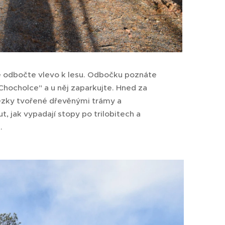
e odbočte vlevo k lesu. Odbočku poznáte
 Chocholce" a u něj zaparkujte. Hned za
tezky tvořené dřevěnými trámy a
, jak vypadají stopy po trilobitech a
.