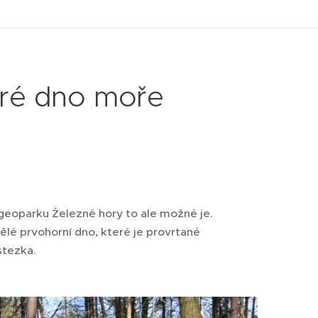
aré dno moře
 geoparku Železné hory to ale možné je.
lé prvohorní dno, které je provrtané
stezka.